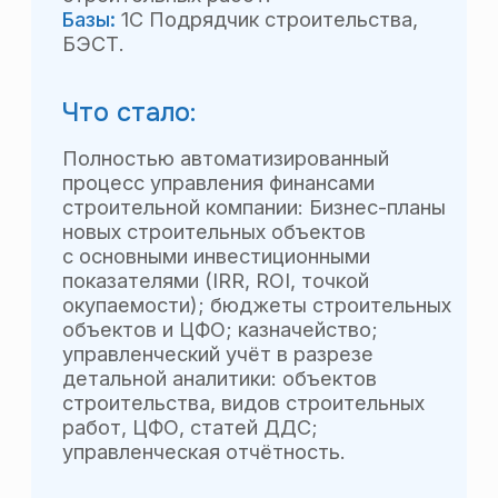
строительства, видов строительных
работ, ЦФО, статей ДДС;
управленческая отчётность.
Особенности проекта:
Дополнительно был реализован
обмен данными между базами 1С
и БЭСТ, была разработана функция
загрузки данных из системы ГРАНД-
Смета.
Отзыв финансового
директора:
«…За время работы с компанией BBG
их слаженный коллектив показал
высокий уровень профессионализма
и всегда шёл на встречу любым нашим
пожеланиям».
Смотреть благодарственное письмо