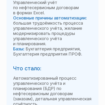
экономической службы.
Особенности проекта:
Вся финансовая информация по группе
компаний (планы, факты в разрезе
управленческой аналитики)
консолидируется в единую базу 1С,
были объединены в единое
информационное пространство 4 базы
1С (3 ERP и 1 УТ)
Отзыв генерального
директора:
«Выражаем благодарность компании
BBG и лично Смолякову Александру
за внедрение процесса
бюджетирования и управленческого
учёта с «нуля». Команде BBG удалось
объединить различные бизнес
направления в единую удобную
и прозрачную систему управления
финансам. Что помогло нам видеть
финансовые показатели
подразделений и направлений