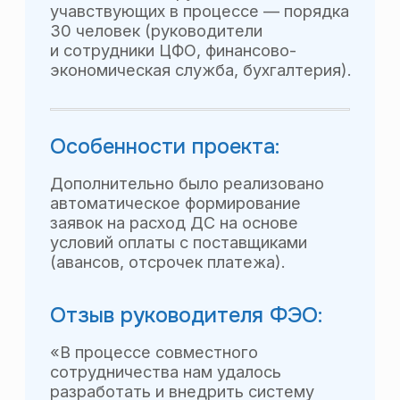
«Орбита»
Группа
нефтесервисных
компаний
Что было:
Управленческий учёт
по нефтесервисным договорам
в формах Excel.
Основные причины автоматизации:
большая трудоёмкость процесса
управленческого учёта, желание
модернизировать процедуры
управленческого учёта
и планирования.
Базы:
Бухгалтерия предприятия,
Бухгалтерия предприятия ПРОФ.
Что стало:
Автоматизированный процесс
управленческого учёта и