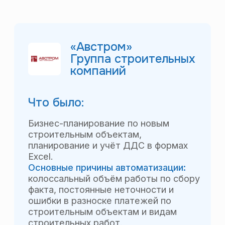
Что было:
Бизнес-планирование по новым
строительным объектам,
планирование и учёт ДДС в формах
Excel.
Основные причины автоматизации:
колоссальный объём работы по сбору
факта, постоянные неточности и
ошибки в разноске платежей по
строительным объектам и видам
строительных работ.
Базы:
1С Подрядчик строительства,
БЭСТ.
Что стало:
Полностью автоматизированный
процесс управления финансами
строительной компании: Бизнес-планы
новых строительных объектов
с основными инвестиционными
показателями (IRR, ROI, точкой
окупаемости); бюджеты строительных
объектов и ЦФО; казначейство;
управленческий учёт в разрезе
детальной аналитики: объектов