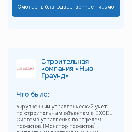
статей доходов и расходов.
Особенности проекта:
Была внедрена в 1С единая система
управления строительными
проектами «Монитор проектов».
Отзыв заказчика:
«Выражаем искреннюю благодарность
сотрудникам компании BBG
за проделанную работу и готовы
рекомендовать их для решения
вопросов связанных с автоматизацией
управленческого учёта
и отчётности…»
Смотреть благодарственное письмо