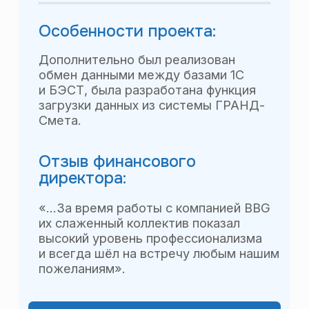
Строительная
компания «Нью
Граунд»
Что было:
Укрупнённый управленческий учёт
по строительным объектам в EXCEL.
Система управления портфелем
проектов (Монитор проектов)
в отдельной программе (не 1С).
Что стало:
Разработана и внедрена система
управления портфелем строительных
проектов через единое
автоматизированное рабочее место
«Монитор проектов» в базе 1С.
Внедрён управленческий учёт
и отчётность в разрезе строительных
объектов, этапов строительных работ,