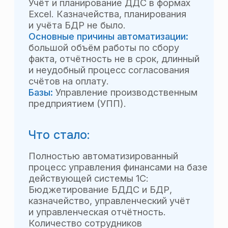
Особенности проекта:
Управленческий учёт был
реализован в отдельной базе 1С,
между управленческой базой
и бухгалтерскими базами был
настроен обмен данными.
Отзыв финансового
директора:
Сотрудниками компании BBG была
проделана большая и плодотворная
работа по автоматизации
управленческого учёта и отчётности
на предприятиях Группы компаний
КМК (торговля, производство,
охрана). За что мы им очень
благодарны и признательны.
Рекомендуем компанию BBG как
ответственного и надёжного партнёра
в выстраивании систем управления
финансами на базе 1С любой
сложности