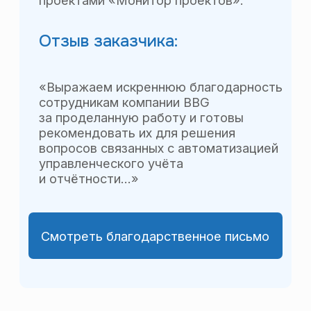
Разработано АРМ «Площадка»
по управлению продажами
подержанных авто.
Отзыв финансового
директора:
«В процессе совместного
сотрудничества нам удалось
разработать и внедрить систему
управления финансами. Рекомендуем
компанию BBG как надёжного
и стабильного делового партнёра».
Смотреть благодарственное письмо
«Инкаб» — завод
по производству
оптического кабеля