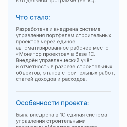
«Демидыч»
Сеть автосалонов
Что было:
Управленческий учёт полностью
вёлся в таблицах EXCEL, что
приводило к большим трудозатратам
по сбору фактических данных и
ошибкам в учёте.
Базы 1C:
Бухгалтерия предприятия/
Что стало:
Полностью автоматизированный
процесс управления финансами,
который позволяет получать
оперативную управленческую
отчётность по всем направления
бизнеса группы компаний Демидыч.
Особенности проекта: