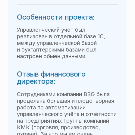
50 человек (руководители
и сотрудники ЦФО, финансово-
экономическая служба, бухгалтерия).
Особенности проекта:
Была разработана уникальная
методология расчёта себестоимости
выпускаемой продукции и учёта
расходов на контракты.
Отзыв финансового
директора:
«В результате плодотворного
сотрудничества с BBG нам была
оказана высококвалифицированная
помощь в разработке и внедрении
системы управления финансами.
Рекомендуем компанию BBG как
надёжного и ответственного партнёра
для решения управленческих задач
любого уровня сложности»