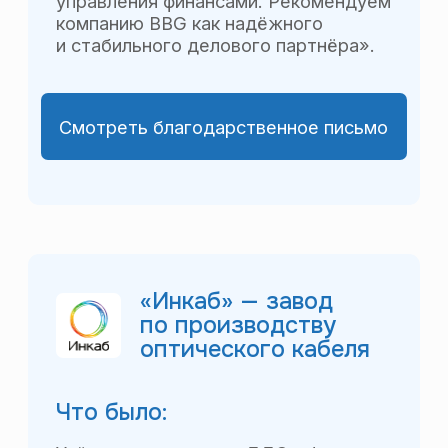
Производство)
Что было:
Управленческий учёт
по производственным заказам,
по картам сделок коммерческих
проектов в формах Excel.
Основные причины автоматизации:
длительный срок предоставления
управленческой отчётности Совету
директоров, большая трудоёмкость
процесса управленческого учёта.
Базы:
Бухгалтерия предприятия,
Комплексная автоматизация.
Что стало:
Автоматизированный процесс
управленческого учёта
и управленческой отчётности по всем
направлениям деятельности группы
предприятий: коммерческой
(торговой), производственной,
охранной, транспортной,
общественного питания (столовой).