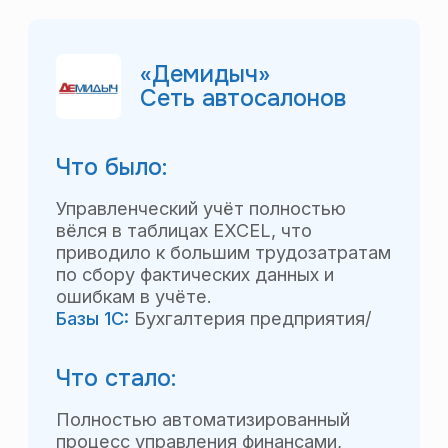
Что было:
Учёт и планирование ДДС в формах
Excel. Казначейства, планирования
и учёта БДР не было.
Основные причины автоматизации:
большой объём работы по сбору
факта, отчётность не в срок, длинный
и неудобный процесс согласования
счётов на оплату.
Базы:
Управление производственным
предприятием (УПП).
Что стало:
Полностью автоматизированный
процесс управления финансами на базе
действующей системы 1С:
Бюджетирование БДДС и БДР,
казначейство, управленческий учёт
и управленческая отчётность.
Количество сотрудников
учавствующих в процессе — порядка
30 человек (руководители
и сотрудники ЦФО, финансово-
экономическая служба, бухгалтерия).