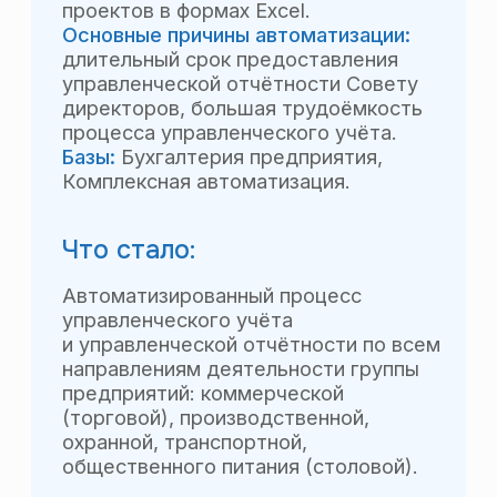
Уральский завод
противогололедных
материалов
Что было:
Учёт и планирование ДДС в формах
Excel. Казначейства, планирования
и учёта БДР не было.
Основные причины автоматизации:
большая трудоёмкость процесса
управленческого учёта, длинный
и неудобный процесс согласования
счётов на оплату.
Базы:
Управление производственным
предприятием (УПП).
Что стало:
Полностью автоматизированный
процесс управления финансами
на базе действующей системы 1С:
Бюджетирование БДДС и БДР,
казначейство, управленческий учёт
и управленческая отчётность.
Количество сотрудников
учавствующих в процессе — порядка