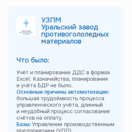
Контакты
+7 (902) 835–73–80
bbg.perm@mail.ru
Пермь, ул. Николая Островского,
д.30, офис 95
(работаем по всей России)
Max
Telegram
Остались вопросы? Отправьте
заявку, и мы свяжемся с вами
Оставить заявку
Преимущества
Кейсы и отзывы
Контакты
О продукте
Политика
О компании
конфиденциальности